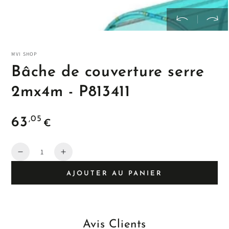
MVI SHOP
Bâche de couverture serre
2mx4m - P813411
Prix
,05
63
€
habituel
Quantité
Diminuer
Augmenter
la
la
AJOUTER AU PANIER
quantité
quantité
de
de
Avis Clients