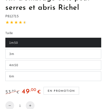
serres et abris Richel
P812715
Taille
1m50
3m
4m50
6m
,00
49
,90
EN PROMOTION
53
€
€
Prix
Prix
habituel
en
Quantité
Diminuer
Augmenter