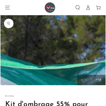
CONTENU
Identification
Chariot
INFORMATIONS
SUR LE PRODUIT
Ouvrir
RICHEL
Kit d'ombrage 55% pour