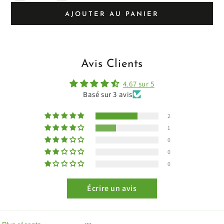
réduction
la
la
AJOUTER AU PANIER
quantité
quantité
de
de
Avis Clients
4.67 sur 5
Basé sur 3 avis
2
1
0
0
0
Écrire un avis