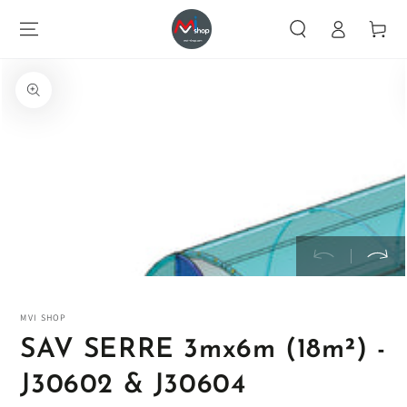
CONTENU
Identification
Chariot
INFORMATIONS
SUR LE PRODUIT
Ouvrir
MVI SHOP
SAV SERRE 3mx6m (18m²) -
J30602 & J30604