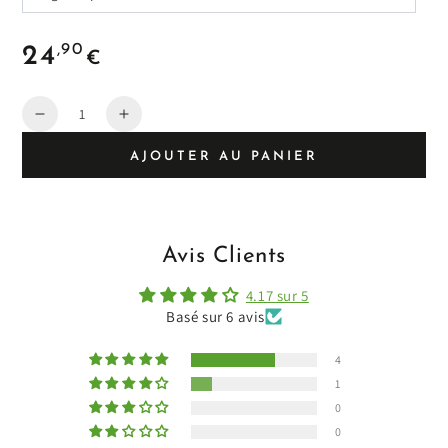
Prix
,90
24
€
habituel
Quantité
Diminuer
Augmenter
la
la
AJOUTER AU PANIER
quantité
quantité
de
de
Avis Clients
4.17 sur 5
Basé sur 6 avis
4
1
0
0